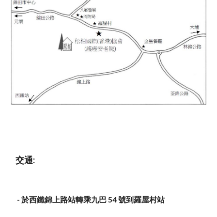
 交通:
  - 於西鐵錦上路站轉乘九巴 54 號到羅屋村站