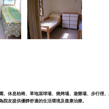
園、休息枱椅、草地滾球場、燒烤場、遊樂場、步行徑、
為院友提供優靜舒適的生活環境及復康治療。