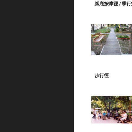
腳底按摩徑 / 學
步行徑