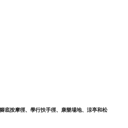
腳底按摩徑、學行扶手徑、康樂場地、涼亭和松