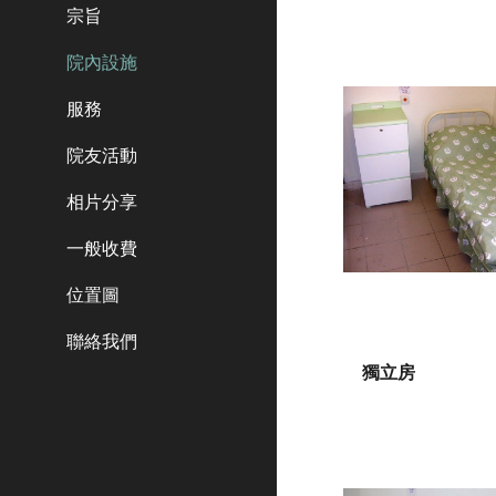
宗旨
院內設施
服務
院友活動
相片分享
一般收費
位置圖
聯絡我們
獨立房