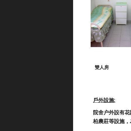
雙人房
戶外設施:
院舍户外設有花
柏農莊等設施，