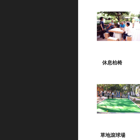
休息枱椅
草地滾球場