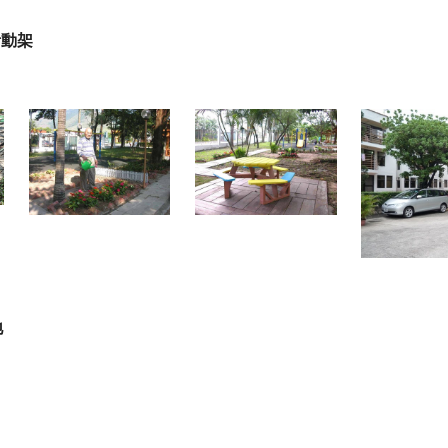
活動架
地